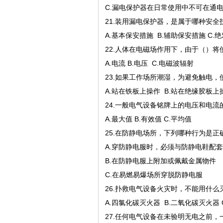
C.漏电保护器在日常使用中不可在通
21.装用漏电保护器，是属于哪种安全
A.基本保安措施 B.辅助保安措施 C.
22.人体在电磁场作用下，由于（）
A.电流 B.电压 C.电磁波辐射
23.如果工作场所潮湿，为避免触电
A.站在铁板上操作 B.站在绝缘胶板上
24.一般电气设备铭牌上的电压和电流
A.最大值 B.有效值 C.平均值
25.在防静电场所，下列哪种行为是正
A.穿防静电服时，必须与防静电鞋配
B.在防静电服上附加或佩戴金属物件
C.在易燃易爆场所穿脱防静电服
26.扑救电气设备火灾时，不能用什么
A.四氯化碳灭火器 B.二氧化碳灭火器 
27.任何电气设备在未验明无电之前，