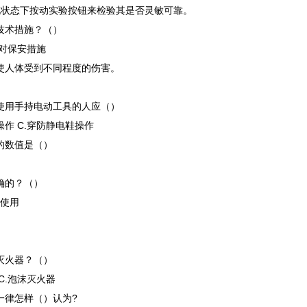
电状态下按动实验按钮来检验其是否灵敏可靠。
技术措施？（）
绝对保安措施
将使人体受到不同程度的伤害。
，使用手持电动工具的人应（）
操作 C.穿防静电鞋操作
的数值是（）
确的？（）
套使用
灭火器？（）
C.泡沫灭火器
一律怎样（）认为?