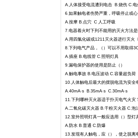
A.人体接受电流遭到电击 B.烧伤 C.
6.如果触电者伤势严重，呼吸停止或
A.按摩 B.点穴 C 人工呼吸
7.电器着火时下列不能用的灭火方法
A.用四氯化碳或1211灭火器进行灭火 
8.下列电气产品，（）可以不用取得3
A.插座 B.电线管 C.照明灯具
9.漏电保护器的使用是防止（）
A.触电事故 B.电压波动 C.容量超负荷
10.人体触电后最大的摆脱电流为安全
A.40mA·s B.35mA·s C.30mA·s
11.下列哪种灭火器适于扑灭电气火灾
A.二氧化碳灭火器 B.干粉灭火器 C.
12.室外照明灯具一般应选用（）型灯
A.防水 B.普通 C.防爆
13.发现有人触电，应（），使之脱离