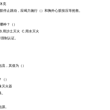
电休克
心脏停止跳动，应竭力施行（）和胸外心脏按压等抢救。
是哪种？（）
B.用沙土灭火 C.用水灭火
C强制认证。
电流，其值为（）
？（）
泡沫灭火器
具。
电源。