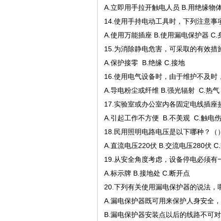
A.立即用手拉开触电人员 B.用绝缘
14.使用手持电动工具时，下列注意事
A.使用万能插座 B.使用漏电保护器 C
15.为消除静电危害，可采取的有效措
A.保护接零 B.绝缘 C.接地
16.使用电气设备时，由于维护不及
A.导电粉尘或纤维 B.强光辐射 C.热气
17.实验室或办公室内各固定电线插
A.引起工作不方便 B.不美观 C.触电
18.民用照明电路电压是以下哪种？（
A.直流电压220伏 B.交流电压280伏 C
19.从安全角度考虑，设备停电必须有
A.标示牌 B.接地处 C.断开点
20.下列有关使用漏电保护器的说法，
A.漏电保护器既可用来保护人身安全
B.漏电保护器安装点以后的线路不可