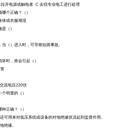
物体拉开电源或触电者 C.去找专业电工进行处理
项哪个正确？（）
.身体或衣服潮湿
施是（）
时，当（）进入时，可导致短路事故。
座损坏时，将会引起（）
伤害
）
.交流电压220伏
一个明显的（）
哪种正确？（）
，还可用来对低压系统或设备的对地绝缘状况起到监督作用。
对地绝缘。