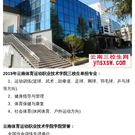
2019年云南体育运动职业技术学院三校生单招专业：
1、运动训练(篮球、武术，跆拳道、足球、网球、羽毛球、乒乓球
等方向)
2、健身指导与管理
3、体育保健与康复
4、社会体育(休闲体育、户外运动方向)
云南体育运动职业技术学院学院荣誉：
全国业余训练先进单位