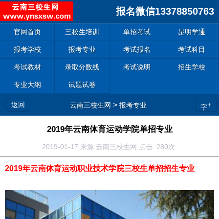
报名微信13378850763
官网首页
三校生培训
单招考试
昆明学通
报考学校
报考专业
考试报名
考试科目
考试教材
录取分数线
考试说明
招生学校
专业大纲
试题试卷
返回
>
+
云南三校生网
报考专业
字
2019年云南体育运动学院单招专业
2019-01-17 来源:云南三校生网 点击:
280次
2019年云南体育运动职业技术学院三校生单招招生专业