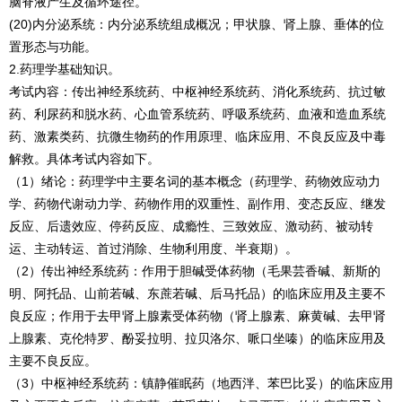
脑脊液产生及循环途径。
(20)内分泌系统：内分泌系统组成概况；甲状腺、肾上腺、垂体的位
置形态与功能。
2.药理学基础知识。
考试内容：传出神经系统药、中枢神经系统药、消化系统药、抗过敏
药、利尿药和脱水药、心血管系统药、呼吸系统药、血液和造血系统
药、激素类药、抗微生物药的作用原理、临床应用、不良反应及中毒
解救。具体考试内容如下。
（1）绪论：药理学中主要名词的基本概念（药理学、药物效应动力
学、药物代谢动力学、药物作用的双重性、副作用、变态反应、继发
反应、后遗效应、停药反应、成瘾性、三致效应、激动药、被动转
运、主动转运、首过消除、生物利用度、半衰期）。
（2）传出神经系统药：作用于胆碱受体药物（毛果芸香碱、新斯的
明、阿托品、山前若碱、东蔗若碱、后马托品）的临床应用及主要不
良反应；作用于去甲肾上腺素受体药物（肾上腺素、麻黄碱、去甲肾
上腺素、克伦特罗、酚妥拉明、拉贝洛尔、哌口坐嗪）的临床应用及
主要不良反应。
（3）中枢神经系统药：镇静催眠药（地西泮、苯巴比妥）的临床应用