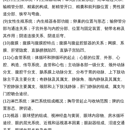
输精管分部、精索的构成、射精管开口、精囊和前列腺位置；男性尿
道分部、狭窄与弯曲。
(9)女性生殖系统：内生殖器各部功能；卵巢的位置与形态；输卵管分
部与通连关系；子宫外形与内腔分部、位置与固定装置、韧带名称及
其作用；阴道连接关系、阴道后穹。
(10)腹膜：腹膜与腹膜腔特点；腹膜与腹盆腔脏器的关系；网膜、系
膜、肝肾隐窝、直肠膀胱陷凹、直肠子宫陷凹。
(11)心血管系统：体循环和肺循环的起止；心脏的位置、外形、心
腔、构造、传导系统、血管和心包；主动脉各部一级分支、颈外动脉
分支、腹腔干分支、肠系膜上动脉分支、分布于胃的动脉、上下肢动
脉主干及主要分支；奇静脉及其属支、静脉角、颈内静脉及其属支、
下腔静脉主要属支、颈部和上下肢浅静脉，肝门静脉的组成、属支与
门腔吻合途径。
(12)淋巴系统：淋巴系统组成概况；胸导管起止与收纳范围；脾的位
置形态、脾切迹。
(13)视器：眼球壁的组成、视神经盘与黄斑、眼球内容物、房水循环
途径、眼的屈光系统、近视和远视基本因素；眼副器组成、泪道交通