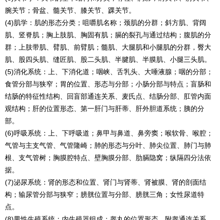
腕关节；骨盆、髓关节、膝关节、踝关节。
(4)肌学：肌的形态分类；咀嚼肌名称；颈肌的分群；斜方肌、背阔
肌、竖脊肌；胸上肢肌、胸固有肌；膈的裂孔与通过结构；腹肌的分
群；上肢带肌、臂肌、前臂肌；髓肌、大腿肌和小腿肌的分群，臀大
肌、股四头肌、缝匠肌、股二头肌、半腱肌、半膜肌、小腿三头肌。
(5)消化系统：上、下消化道；咽峡、舌乳头、大唾液腺；咽的分部；
食管分部与狭窄；胃的位置、形态与分部；小肠分部与特点；盲肠和
结肠的特征性结构、回盲部通连关系、麦氏点、结肠分部、肛管内面
观结构；肝的位置形态、第一肝门与肝蒂、肝外胆道系统；胰的分
部。
(6)呼吸系统：上、下呼吸道；鼻甲与鼻道、鼻旁窦；喉软骨、喉腔；
气管与主支气管、气管隆崎；肺的形态与分叶、肺尖位置、肺门与肺
根、支气管树；胸膜腔特点、壁胸膜分部、肋膈隐窝；纵隔四分法依
据。
(7)泌尿系统：肾的形态和位置、肾门与肾蒂、肾被膜、肾的剖面结
构；输尿管分部与狭窄；膀胱位置与分部、膀胱三角；女性尿道特
点。
(8)男性生殖系统：内生殖器组成；睾丸的位置形态、附睾通连关系、