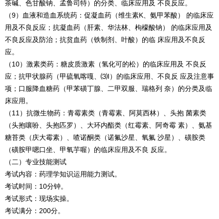
茶碱、色甘酸钠、孟鲁司特）的分类、临床应用及 不良反应。
（9）血液和造血系统药：促凝血药（维生素K、氨甲苯酸） 的临床应
用及不良反应；抗凝血药（肝素、华法林、枸檬酸钠） 的临床应用及
不良反应及防治；抗贫血药（铁制剂、叶酸）的临 床应用及不良反
应。
（10）激素类药：糖皮质激素（氢化可的松）的临床应用及 不良反
应；抗甲状腺药（甲硫氧喀嘎、⑶I）的临床应用、不良反 应及注意事
项；口服降血糖药（甲苯磺丁腺、二甲双服、瑞格列 奈）的分类及临
床应用。
（11）抗微生物药：青霉素类（青霉素、阿莫西林）、头抱 菌素类
（头抱嚷吩、头抱匹罗）、大环内酯类（红霉素、阿奇霉 素）、氨基
糖苔类（庆大霉素）、喳诺酮类（诺氟沙星、氧氟 沙星）、磺胺类
（磺胺甲嗯口坐、甲氧芋喔）的临床应用及不良 反应。
（二）专业技能测试
考试内容：药理学知识运用能力测试。
考试时间：10分钟。
考试形式：现场实操。
考试满分：200分。