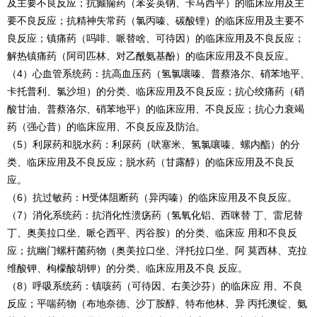
及主要不良反应；抗癫痫药（苯妥英钠、卡马西平）的临床应用及主
要不良反应；抗精神失常药（氯丙嗪、碳酸锂）的临床应用及主要不
良反应；镇痛药（吗啡、哌替啥、可待因）的临床应用及不良反应；
解热镇痛药（阿司匹林、对乙酰氨基酚）的临床应用及不良反应。
（4）心血管系统药：抗高血压药（氢氯嚷嗪、普蔡洛尔、硝苯地平、
卡托普利、氯沙坦）的分类、临床应用及不良反应；抗心绞痛药（硝
酸甘油、普蔡洛尔、硝苯地平）的临床应用、不良反应；抗心力衰竭
药（强心昔）的临床应用、不良反应及防治。
（5）利尿药和脱水药：利尿药（吠塞米、氢氯嚷嗪、螺内酯）的分
类、临床应用及不良反应；脱水药（甘露醇）的临床应用及不良反
应。
（6）抗过敏药：H受体阻断药（异丙嗪）的临床应用及不良反应。
（7）消化系统药：抗消化性溃疡药（氢氧化铝、西咪替 丁、雷尼替
丁、奥美拉口坐、哌仑西平、丙谷胺）的分类、临床应 用和不良反
应；抗幽门螺杆菌药物（奥美拉口坐、泮托拉口坐、阿 莫西林、克拉
维酸钾、枸檬酸胡钾）的分类、临床应用及不良 反应。
（8）呼吸系统药：镇咳药（可待因、右美沙芬）的临床应 用、不良
反应；平喘药物（布地奈德、沙丁胺醇、特布他林、异 丙托澳锭、氨