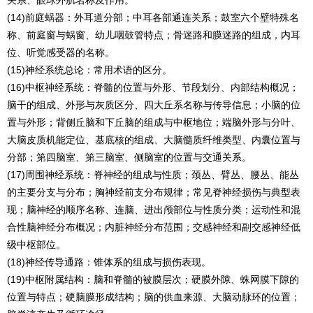
关系、眼球外肌名称及作用。
(14)前庭蜗器：外耳道分部；中耳各部通连关系；鼓室六个壁特殊名
称、前庭窗与蜗窗、幼儿咽鼓管特点；骨迷路和膜迷路的组成，内耳
位、听觉感受器的名称。
(15)神经系统总论：常用术语的区分。
(16)中枢神经系统：脊髓的位置与外形、节段划分、内部结构概况；
脑干的组成、外形与灰质区分、四大丘系名称与传导信息；小脑的位
置与外形；背侧丘脑和下丘脑的组成与中枢地位；端脑外形与分叶、
大脑皮质机能定位、基底核的组成、大脑髓质纤维类型、内囊位置与
分部；第四脑室、第三脑室、侧脑室的位置与交通关系。
(17)周围神经系统：脊神经的组成与性质；颈丛、臂丛、腰丛、能丛
的主要分支与分布；胸神经前支分布规律；常见脊神经损伤与典型表
现；脑神经的顺序名称、连脑、进出颅部位与性质分类；运动性和混
合性脑神经分布概况；内脏神经分布范围；交感神经和副交感神经低
级中枢部位。
(18)神经传导通路：锥体系的组成与损伤表现。
(19)中枢附属结构：脑和脊髓的被膜层次；硬膜外隙、蛛网膜下隙的
位置与特点；硬脑膜形成结构；脑的供血来源、大脑动脉环的位置；