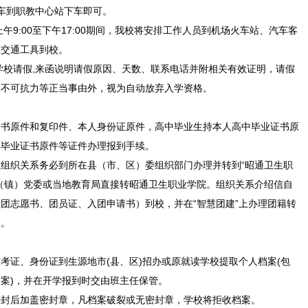
交车到职教中心站下车即可。
日上午9:00至下午17:00期间，我校将安排工作人员到机场火车站、汽车客
坐交通工具到校。
学校请假,来函说明请假原因、天数、联系电话并附相关有效证明，请假
因不可抗力等正当事由外，视为自动放弃入学资格。
知书原件和复印件、本人身份证原件，高中毕业生持本人高中毕业证书原
高毕业证书原件等证件办理报到手续。
组织关系务必到所在县（市、区）委组织部门办理并转到“昭通卫生职
（镇）党委或当地教育局直接转昭通卫生职业学院。组织关系介绍信自
团志愿书、团员证、入团申请书）到校，并在“智慧团建”上办理团籍转
入。
考证、身份证到生源地市(县、区)招办或原就读学校提取个人档案(包
案)，并在开学报到时交由班主任保管。
密封后加盖密封章，凡档案破裂或无密封章，学校将拒收档案。