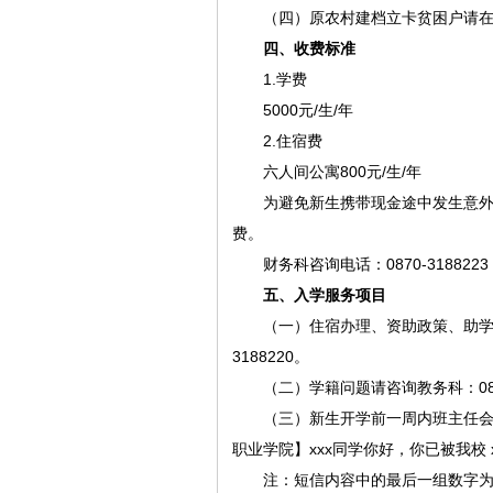
（四）原农村建档立卡贫困户请
四、收费标准
1.学费
5000元/生/年
2.住宿费
六人间公寓800元/生/年
为避免新生携带现金途中发生意
费。
财务科咨询电话：0870-3188223
五、入学服务项目
（一）住宿办理、资助政策、助学
3188220。
（二）学籍问题请咨询教务科：0870
（三）新生开学前一周内班主任
职业学院】xxx同学你好，你已被我校 x
注：短信内容中的最后一组数字为