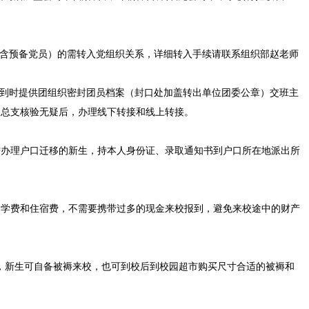
（含预备党员）的需转入党组织关系，详细转入手续请联系组织部赵老师
报到时提供团组织密封团员档案（封口处加盖转出单位团委公章）交班主
团总支核验无疑后，办理线下转接和线上转接。
需办理户口迁移的新生，持本人身份证、录取通知书到户口所在地派出所
纳学费和住宿费，不需要携带过多的现金来校报到，避免来校途中的财产
0米，新生可自备被褥来校，也可到校后到校园超市购买尺寸合适的被褥和