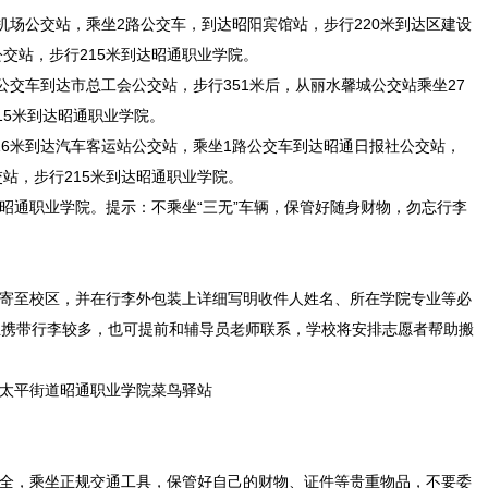
飞机场公交站，乘坐2路公交车，到达昭阳宾馆站，步行220米到达区建设
交站，步行215米到达昭通职业学院。
路公交车到达市总工会公交站，步行351米后，从丽水馨城公交站乘坐27
15米到达昭通职业学院。
116米到达汽车客运站公交站，乘坐1路公交车到达昭通日报社公交站，
站，步行215米到达昭通职业学院。
区昭通职业学院。提示：不乘坐“三无”车辆，保管好随身财物，勿忘行李
邮寄至校区，并在行李外包装上详细写明收件人姓名、所在学院专业等必
且携带行李较多，也可提前和辅导员老师联系，学校将安排志愿者帮助搬
区太平街道昭通职业学院菜鸟驿站
安全，乘坐正规交通工具，保管好自己的财物、证件等贵重物品，不要委