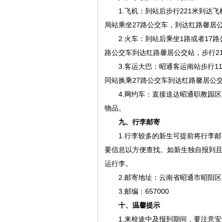
1.飞机：到站后步行221米到达
局站乘坐27路公交车，到达红路馨居公
2.火车：到站后乘坐1路或者17
路公交车到达红路馨居公交站，步行2
3.客运大巴：昭通客运南站步行
同站换乘27路公交车到达红路馨居公交
4.网约车：直接送达昭通职教园
物品。
九、行李邮寄
1.行李较多的新生可提前将行李
要信息以方便查找。如新生独自报到
运行李。
2.邮寄地址：云南省昭通市昭阳
3.邮编：657000
十、温馨提示
1.来校途中及报到期间，要注意